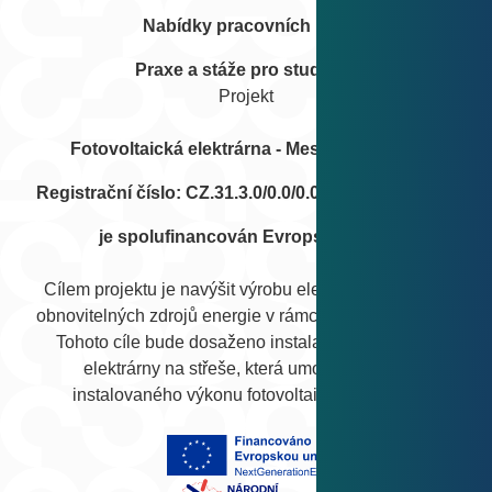
Nabídky pracovních míst
Praxe a stáže pro studenty
Projekt
Fotovoltaická elektrárna - Mesa Parts s.r.o.
Registrační číslo: CZ.31.3.0/0.0/0.0/22_001/0003727
je spolufinancován Evropskou unií.
Cílem projektu je navýšit výrobu elektrické energie z
obnovitelných zdrojů energie v rámci České republiky.
Tohoto cíle bude dosaženo instalací fotovoltaické
elektrárny na střeše, která umožní zvýšení
instalovaného výkonu fotovoltaických zdrojů.