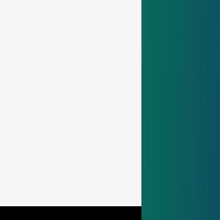
ISO 14001 - Environmentálního Managementu
ISO 14001 - Environmentálního
Managementu
ISO 14001: Systematicky řídíme environmentální
aspekty, začleňujeme environmentální cíle do
naší strategie a neustále zlepšujeme řízení emisí,
odpadů a zdrojů.
Zjistit více