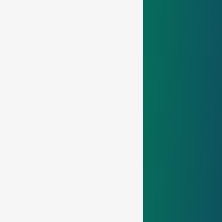
Od roku 2014 uplatňujeme ISO 50001,
analyzujeme energetické toky, zvyšujeme
efektivitu a zapojujeme zaměstnance – snižujeme
náklady a přispíváme k ochraně klimatu.
Zjistit více
IATF 16949 - Kvality Managementu
IATF 16949 - Kvality Managementu
Od roku 2018 plníme IATF 16949 díky jasným
procesům, shopfloor managementu a silné
kultuře kvality – zajišťujeme spolehlivé produkty a
spokojenost zákazníků.
Zjistit více