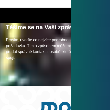
Těšíme se na Vaši zprávu
Prosím, uveďte co nejvíce podrobností o Vašem
požadavku. Tímto způsobem můžeme Vaši žádost
předat správné kontaktní osobě, která se s Vámi ráda
spojí.