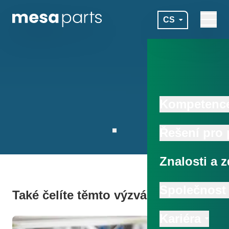
Přeskočit na hlavní obsah
CS
Navigat
mesa parts
Kompetenc
Řešení pro
Přejít na další sekci
Znalosti a z
Společnost
Také čelíte těmto výzvám?
Kariéra