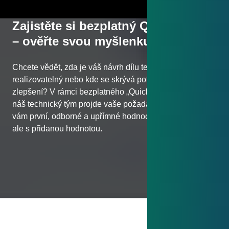
Zajistěte si bezplatný Quick Check
– ověřte svou myšlenku
Chcete vědět, zda je váš návrh dílu technicky
realizovatelný nebo kde se skrývá potenciál pro
zlepšení? V rámci bezplatného „Quick Check“ s vámi
náš technický tým projde vaše požadavky a poskytne
vám první, odborné a upřímné hodnocení. Bez závazků,
ale s přidanou hodnotou.
Bezplatný Quick Check