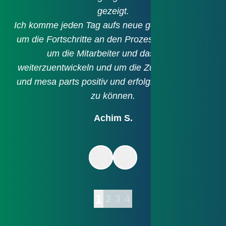
gezeigt.
Ich komme jeden Tag aufs neue gerne zur Arbeit,
um die Fortschritte an den Prozessen zu sehen,
um die Mitarbeiter und das Team
weiterzuentwickeln und um die Zukunft für mich
und mesa parts positiv und erfolgreich gestalten
zu können.
Achim S.
Item
1
of
4
1
2
3
4