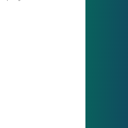
Berufseinsteiger:innen
Ihr Einstieg in die Praxis – mit Perspektive,
Teamspirit und echter Verantwortung ab Tag
eins.