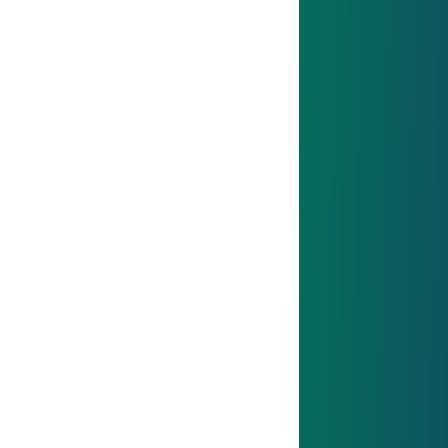
Stark im Team
Gemeinsame Ziele, gegenseitige
Unterstützung und echtes Miteinander
machen unser Team stark.