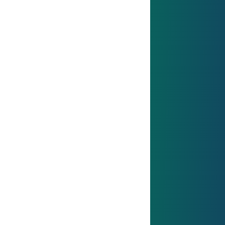
Berufserfahrene
Sie bringen Know-How mit?
Wir laden Sie herzlich ein, unsere Prozesse
mitzugestalten.