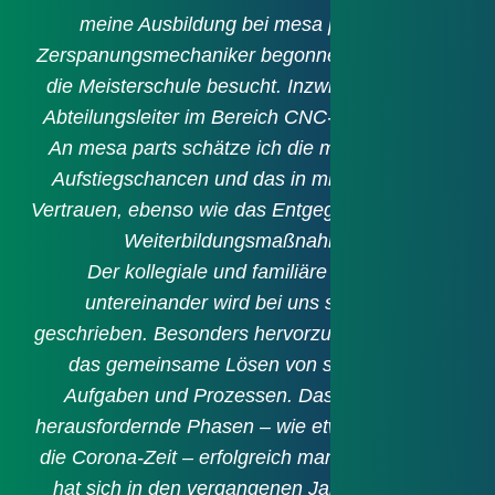
meine Ausbildung bei mesa parts zum
k
Zerspanungsmechaniker begonnen und danach
T
die Meisterschule besucht. Inzwischen bin ich
z
Abteilungsleiter im Bereich CNC-Mehrspindler.
An mesa parts schätze ich die mir gebotenen
Aufstiegschancen und das in mich gesteckte
Vertrauen, ebenso wie das Entgegenkommen bei
g
Weiterbildungsmaßnahmen.
sc
Der kollegiale und familiäre Umgang
untereinander wird bei uns sehr groß
geschrieben. Besonders hervorzuheben ist auch
w
das gemeinsame Lösen von schwierigen
Aufgaben und Prozessen. Dass wir selbst
herausfordernde Phasen – wie etwa Krisen oder
die Corona-Zeit – erfolgreich managen können,
hat sich in den vergangenen Jahren deutlich