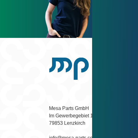
Zurück nach oben scrollen.
Facebook
Instagram
YouTube
LinkedIn
Mesa Parts GmbH

Im Gewerbegebiet 1

79853 Lenzkirch
info@mesa-parts.com