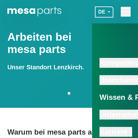
Zum Hauptinhalt springen
DE
Navigat
mesa parts
Arbeiten bei
mesa parts
Kompeten
Unser Standort Lenzkirch.
Branchenl
Wissen & 
Zur nächsten Sektion scrollen
Unterneh
Karriere
Warum bei mesa parts arbeiten?