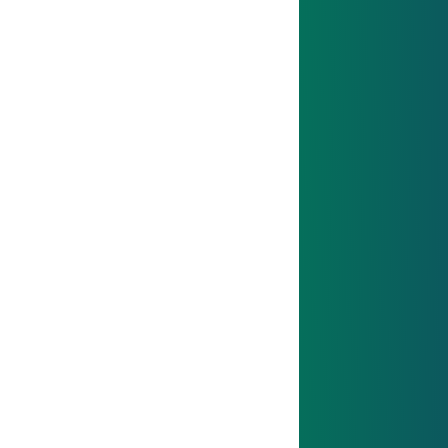
Gemeinsam wachsen
Mit Haltung, Herz und Handschlagqualität.
Unsere Unternehmens­kultur ist geprägt von
Respekt, Teamgeist und echter Verlässlichkeit
– ein Umfeld, in dem alle ihr Bestes geben
können.