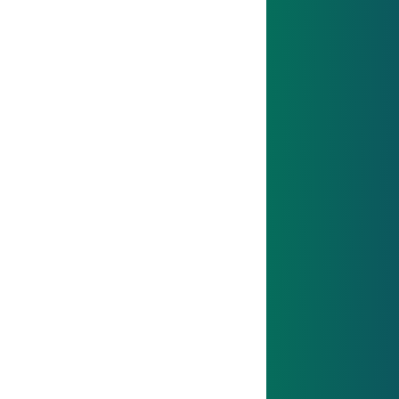
Wertschätzung leben
Ein faires und respektvolles Miteinander bildet
die Grundlage für Vertrauen – und schafft
Raum für persönliche wie fachliche
Entwicklung.