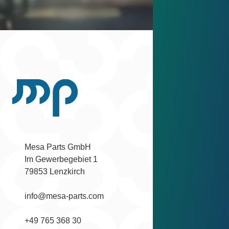
Zurück nach oben scrollen.
Mesa Parts GmbH

Kompetenze
Im Gewerbegebiet 1

79853 Lenzkirch
Fertigungs
Prototypenf
info@mesa-parts.com
Technische
+49 765 368 30
Qualitätsm