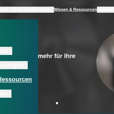
nzen
Branchenlösungen
Wissen & Ressourcen
Unterne
ourcen
zen
eitungen und mehr für Ihre
ösungen
Ressourcen
men
Zur nächsten Sektion scrollen