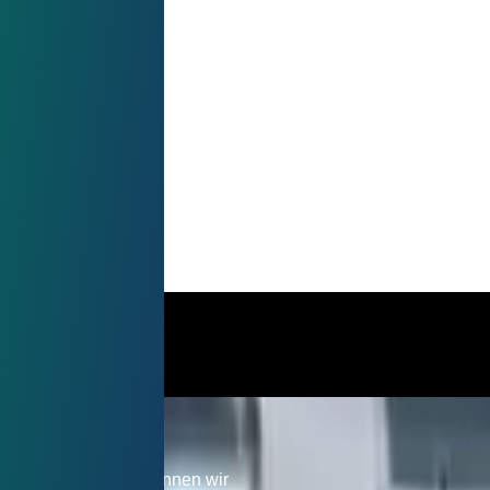
aufeinander abgestimmte Ei
leranzen eine
unterteilen.
lle. Eine
te Planung spart Kosten
earbeitungsschritte.
Mehr erfahren
 Nachricht
wissen möchten. So können wir