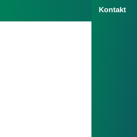
Kontakt
Fertigungsoptimierte 
Fertigungsop
Toleranzauft
Kostenerspar
gleichbleibe
Bei der Konstrukt
Präzisionsdrehteil