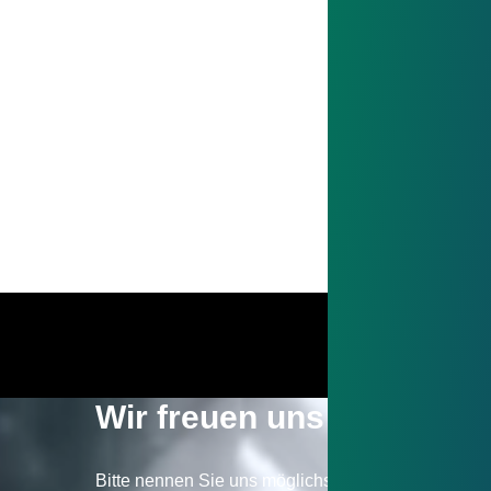
Aufteilung der To
entscheidende Ro
fertigungsgerech
und zusätzliche B
Mehr erfahren
Wir freuen uns über Ihre
Bitte nennen Sie uns möglichst konkret, was Sie 