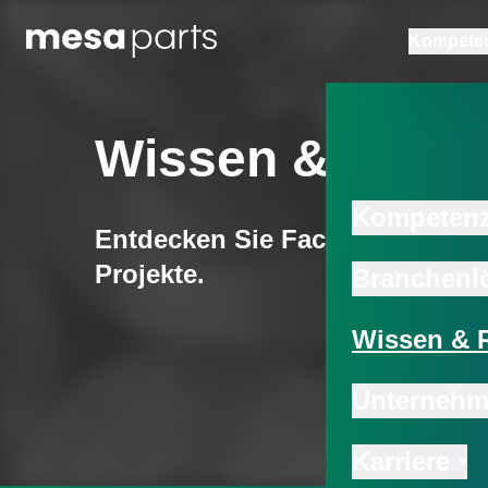
Zum Hauptinhalt springen
Kompete
mesa parts
Wissen & Ress
Kompeten
Entdecken Sie Fachartikel, Anl
Projekte.
Branchenl
Wissen & 
Unterneh
Karriere