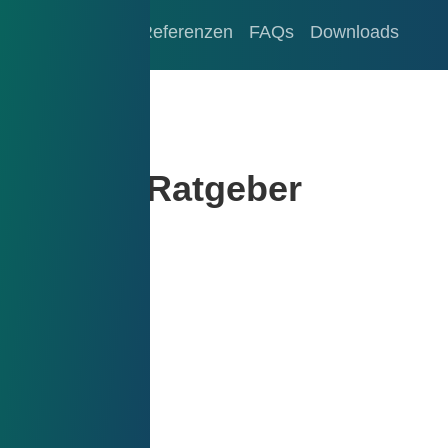
Ratgeber
Referenzen
FAQs
Downloads
Ratgeber
Toleranzaufteilung – Kostenersparnis bei gleichbleibender Präzision
Komplexe Bauteile sinnvoll auft
timierte
Komplexe Bauteile s
eilung –
aufteilen – Funktion
nis bei
Fertigung optimiere
nder Präzision
Eine effektive Methode zur
Drehteilen besteht darin, 
ion von
Bauteil strategisch in mehr
en spielt die richtige