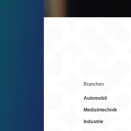
n
Branchen
technologien
Automobil
ertigung &
Medizintechnik
 Beratung
Industrie
anagement