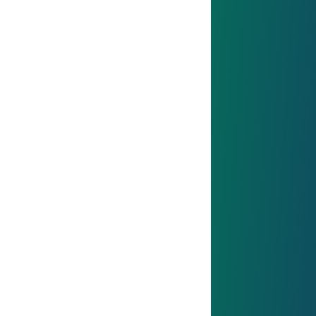
ISO 14001: Wir steuern Umweltaspekte
systematisch, integrieren Umweltziele in die
Strategie und verbessern kontinuierlich
Emissionen, Abfall- und
Ressourcenmanagement.
Mehr erfahren
Sicherheit bei Drucktanks unter extremen Bedingungen
Sicherheit bei Drucktanks unter
extremen Bedingungen
Unsere Lösung baut Überdruck bei Hitze
zuverlässig ab – ohne Blockaden, schnell,
vollständig und unabhängig von äußeren
Einflüssen.
Mehr erfahren