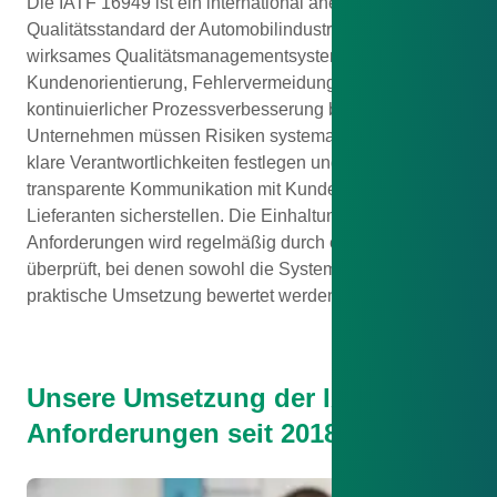
Die IATF 16949 ist ein international anerkannter
Qualitätsstandard der Automobilindustrie. Sie fordert ein
wirksames Qualitätsmanagementsystem, das auf
Kundenorientierung, Fehlervermeidung und
kontinuierlicher Prozessverbesserung beruht.
Unternehmen müssen Risiken systematisch managen,
klare Verantwortlichkeiten festlegen und eine
transparente Kommunikation mit Kunden und
Lieferanten sicherstellen. Die Einhaltung dieser
Anforderungen wird regelmäßig durch externe Audits
überprüft, bei denen sowohl die Systematik als auch die
praktische Umsetzung bewertet werden.
Unsere Umsetzung der IATF-
Anforderungen seit 2018