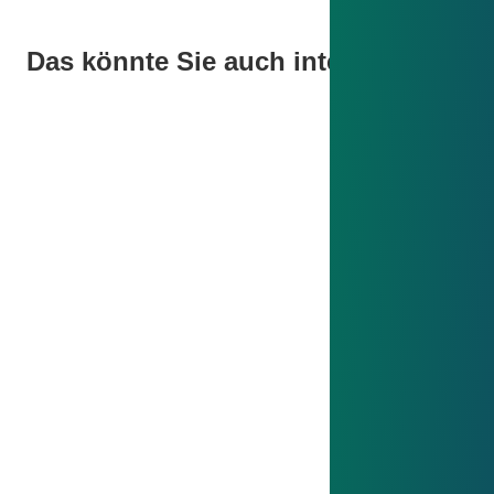
Das könnte Sie auch interessieren
ISO 50001 - Energiemanagement
ISO 50001 - Energiemanagement
Mit ISO 50001 setzen wir seit 2014 ein
Energiemanagementsystem um, das
Energieflüsse analysiert, Effizienz steigert und
Mitarbeitende einbindet – für Kostensenkung und
nachhaltigen Klimaschutz.
Mehr erfahren
ISO 14001 - Umweltmanagement
ISO 14001 - Umweltmanagement