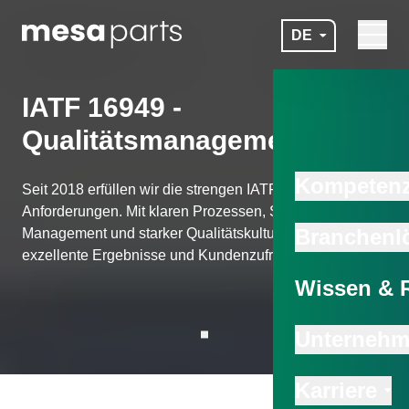
Zum Hauptinhalt springen
DE
Navigat
mesa parts
IATF 16949 -
Qualitätsmanagement
Kompeten
Seit 2018 erfüllen wir die strengen IATF-16949-
Anforderungen. Mit klaren Prozessen, Shopfloor
Branchenl
Management und starker Qualitätskultur sichern wir
exzellente Ergebnisse und Kundenzufriedenheit.
Wissen & 
Unterneh
Zur nächsten Sektion scrollen
Karriere